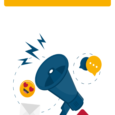
Senior Technical Manager Digitalization & Advisory
beim IDW
Fachreferentin im Bereich Digitalisierung beim IDW
Ebner Stolz
Buth & Hermanns
Ernst & Young