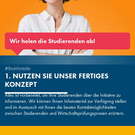
Infos für Hochschulen
Wir holen die Studierenden ab!
#IhreVorteile
1. NUTZEN SIE UNSER FERTIGES
KONZEPT
Alles ist vorbereitet, um Ihre Studierenden über die Initiative zu
informieren. Wir können Ihnen Infomaterial zur Verfügung stellen
und im Austausch mit Ihnen die besten Kontaktmöglichkeiten
zwischen Studierenden und Wirtschaftsprüfungspraxen erörtern.