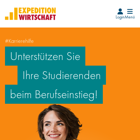
Login
Menü
Startseite
#Karrierehilfe
Karrierefinder
Unterstützen Sie
Events
Ihre Studierenden
Blog
beim Berufseinstieg!
Beruf Wirtschaftsprüfer*in
Wie wird man WP
Infos für WP