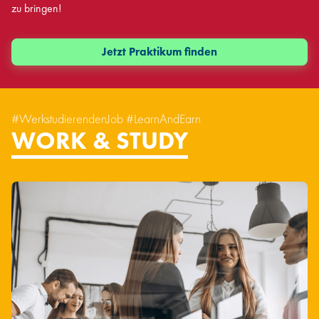
zu bringen!
Jetzt Praktikum finden
#WerkstudierendenJob #LearnAndEarn
WORK & STUDY