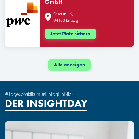
GmbH
Querstr. 13,
04103 Leipzig
Jetzt Platz sichern
Alle anzeigen
#Tagespraktikum #EinTagEinBlick
DER INSIGHTDAY