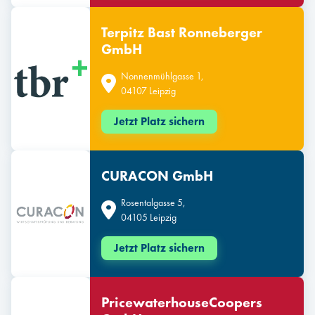
Terpitz Bast Ronneberger
GmbH
Nonnenmühlgasse 1,
04107 Leipzig
Jetzt Platz sichern
CURACON GmbH
Rosentalgasse 5,
04105 Leipzig
Jetzt Platz sichern
PricewaterhouseCoopers