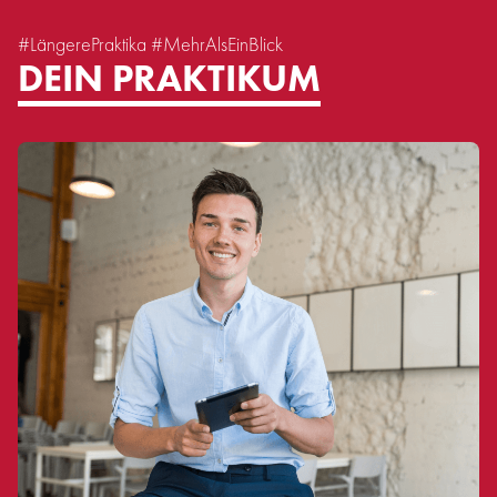
#LängerePraktika #MehrAlsEinBlick
DEIN PRAKTIKUM