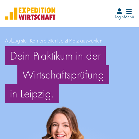
Login
Menü
Startseite
Aufzug statt Karriereleiter! Jetzt Platz auswählen:
Karrierefinder
Dein Praktikum in der
Events
Wirtschaftsprüfung
Blog
in Leipzig.
Beruf Wirtschaftsprüfer*in
Wie wird man WP
Infos für WP