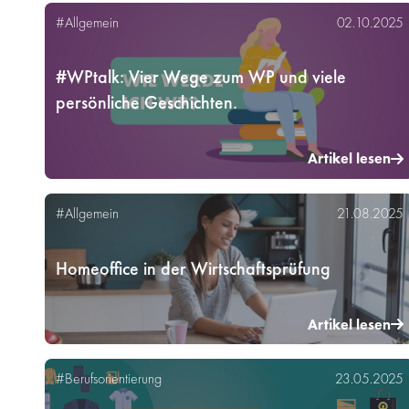
#Allgemein
02.10.2025
#WPtalk: Vier Wege zum WP und viele
persönliche Geschichten.
Artikel lesen
#Allgemein
21.08.2025
Homeoffice in der Wirtschaftsprüfung
Artikel lesen
#Berufsorientierung
23.05.2025