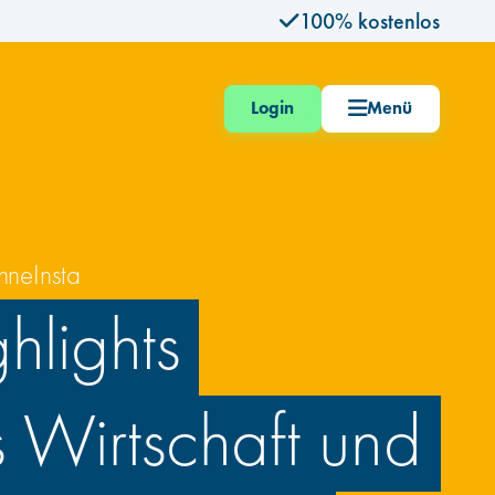
100% kostenlos
Login
Menü
Startseite
Karrierefinder
Events
hneInsta
Blog
ghlights
Beruf Wirtschaftsprüfer*in
 Wirtschaft und
Wie wird man WP