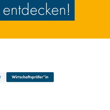
Infos für WP
 entdecken!
Infos für Hochschulen
t
Wirtschaftsprüfer*in