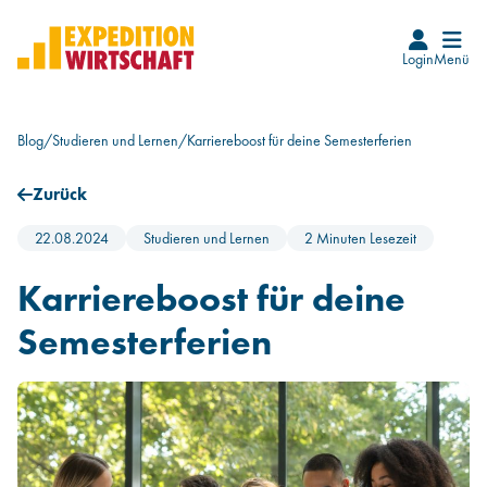
Login
Menü
Startseite
Blog
/
Studieren und Lernen
/
Karriereboost für deine Semesterferien
Karrierefinder
Zurück
Events
22.08.2024
Studieren und Lernen
2 Minuten Lesezeit
Blog
Karriereboost für deine
Semesterferien
Beruf Wirtschaftsprüfer*in
Wie wird man WP
Infos für WP