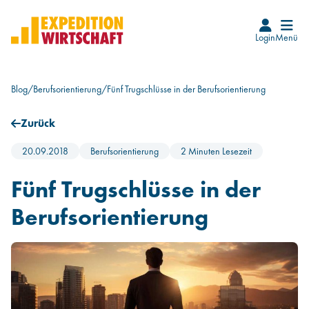
Login
Menü
Startseite
Blog
/
Berufsorientierung
/
Fünf Trugschlüsse in der Berufsorientierung
Karrierefinder
Zurück
Events
20.09.2018
Berufsorientierung
2 Minuten Lesezeit
Blog
Fünf Trugschlüsse in der
Berufsorientierung
Beruf Wirtschaftsprüfer*in
Wie wird man WP
Infos für WP