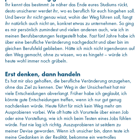
Ihr kennt das bestimmt: Je näher das Ende eures Studiums rückt,
desto unsicherer werdet ihr, wo es beruflich für euch hingehen soll.
Und bevor ihr nicht genau wisst, wohin der Weg führen soll, fangt
ihr natürlich auch nicht an, konkret etwas zu unternehmen. So ging
es mir persönlich zumindest und vielen anderen auch, wie ich in
meinen Berufsberatungen festgestellt habe. Fast fünf Jahre habe ich
über eine berufliche Veränderung nachgedacht und aber bin im
gleichen Berufsfeld geblieben. Hätte ich mich nicht irgendwann auf
den Weg gemacht, ohne zu wissen, wo es hingeht – würde ich
heute wohl immer noch grübeln.
Erst denken, dann handeln
Es hat mir also geholfen, die berufliche Veränderung anzugehen,
ohne das Ziel zu kennen. Der Weg in der Unsicherheit hat mir
viele Entscheidungen abverlangt. Früher habe ich geglaubt, ich
könnte gute Entscheidungen treffen, wenn ich nur gut genug
nachdenken würde. Heute führt für mich kein Weg mehr am
Ausprobieren vorbei. Wie oft hatte ich Vorurteile über einen Job
oder eine Vorstellung, wie ich mich beim Testen eines Jobs fühlen
würde. Fast nie lag ich richtig. Auszuprobieren ist seitdem zu
meiner Devise geworden. Wenn ich unsicher bin, dann teste ich
meine Gedanken in der Realität, bekomme ein wertvolles