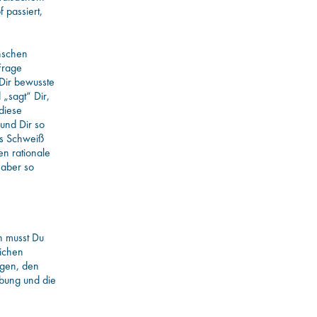
 passiert,
enschen
 Frage
Dir bewusste
„sagt“ Dir,
diese
 und Dir so
als Schweiß
en rationale
 aber so
h musst Du
lichen
egen, den
bung und die