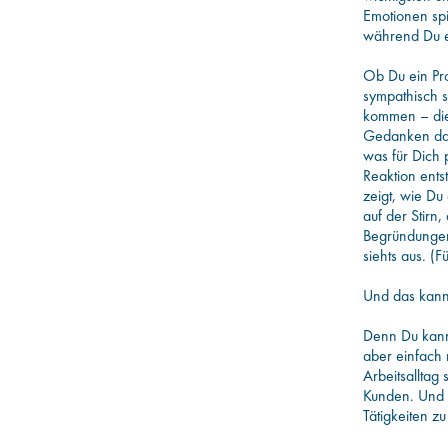
Emotionen spi
während Du e
Ob Du ein Pro
sympathisch si
kommen – die 
Gedanken darü
was für Dich 
Reaktion ents
zeigt, wie Du
auf der Stirn
Begründungen 
siehts aus. (
Und das kanns
Denn Du kanns
aber einfach 
Arbeitsallta
Kunden. Und 
Tätigkeiten zu