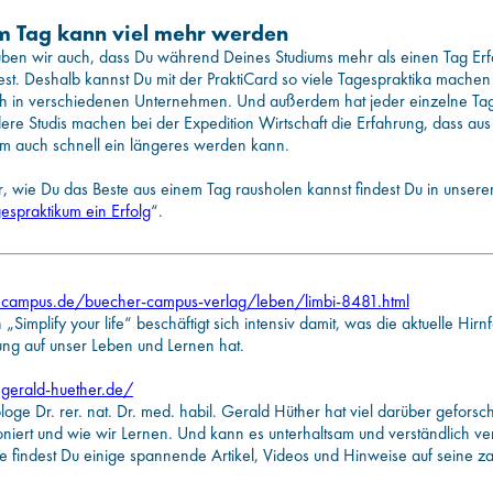
m Tag kann viel mehr werden
uben wir auch, dass Du während Deines Studiums mehr als einen Tag Er
est. Deshalb kannst Du mit der PraktiCard so viele Tagespraktika mache
ch in verschiedenen Unternehmen. Und außerdem hat jeder einzelne Tag 
ere Studis machen bei der Expedition Wirtschaft die Erfahrung, dass au
um auch schnell ein längeres werden kann.
 wie Du das Beste aus einem Tag rausholen kannst findest Du in unserem
espraktikum ein Erfolg
“.
campus.de/buecher-campus-verlag/leben/limbi-8481.html
„Simplify your life“ beschäftigt sich intensiv damit, was die aktuelle Hirn
ng auf unser Leben und Lernen hat.
gerald-huether.de/
oge Dr. rer. nat. Dr. med. habil. Gerald Hüther hat viel darüber geforsch
oniert und wie wir Lernen. Und kann es unterhaltsam und verständlich ver
e findest Du einige spannende Artikel, Videos und Hinweise auf seine z