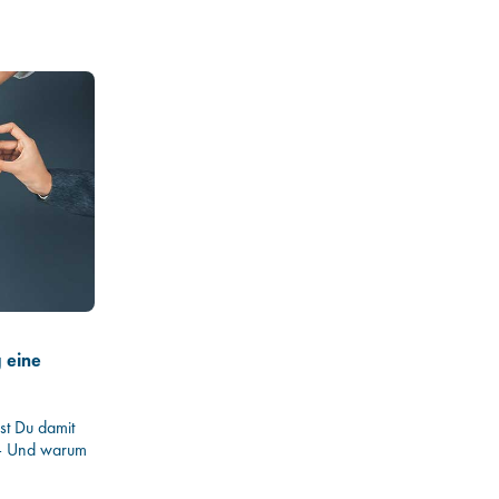
Infos für WP
Infos für Hochschulen
 eine
st Du damit
 – Und warum