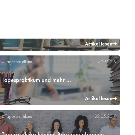
Artikel lesen
#Tagespraktikum
17.09.2019
Tagespraktikum und mehr …
Artikel lesen
#Tagespraktikum
22.05.2019
Tagespraktika können Barrieren abbauen