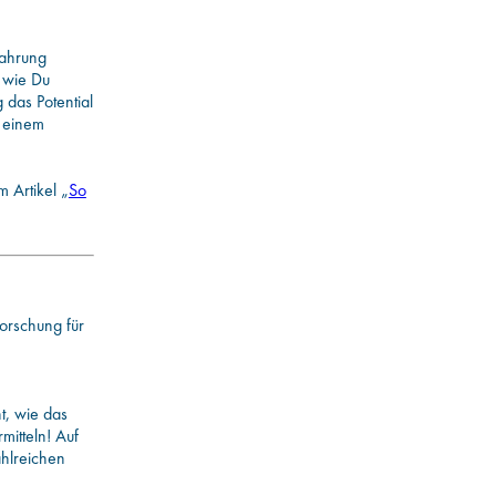
fahrung
n wie Du
das Potential
s einem
 Artikel „
So
forschung für
t, wie das
mitteln! Auf
ahlreichen