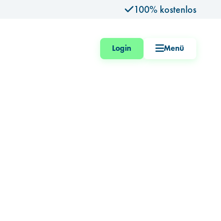
100% kostenlos
Login
Menü
Startseite
Karrierefinder
Events
Blog
Beruf Wirtschaftsprüfer*in
Wie wird man WP