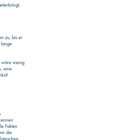
iterbringt.
n zu, bis er
 lange
as wäre wenig
, eine
kst!
s
 kennen
le Fakten
wir die
Tatsachen.