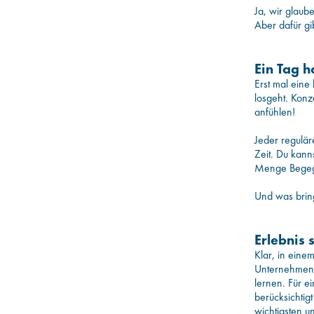
Ja, wir glaub
Aber dafür gib
Ein Tag 
Erst mal eine
losgeht. Konz
anfühlen!
Jeder regulär
Zeit. Du kan
Menge Begegn
Und was bring
Erlebnis 
Klar, in eine
Unternehmen 
lernen. Für e
berücksichtig
wichtigsten u