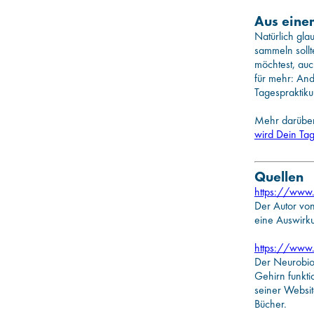
Aus eine
Natürlich gla
sammeln sollt
möchtest, au
für mehr: And
Tagespraktik
Mehr darüber,
wird Dein Tag
Quellen
https://www.
Der Autor von 
eine Auswirku
https://www.
Der Neurobiol
Gehirn funkti
seiner Websit
Bücher.