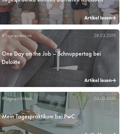
Artikel lesen
#Tagespraktikum
28.03.2019
One Day on the Job – Schnuppertag bei
Deloitte
Artikel lesen
#Tagespraktikum
05.02.2019
Mein Tagespraktikum bei PwC