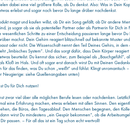
elen dabei eine viel größere Rolle, als Du denkst. Also: Was in Dein Kopf
twas erlebst und sogar noch bevor Du lange drüber nachdenkst.
dukt magst und kaufen willst, ob Dir ein Song gefällt, ob Dir andere M
nd, ja sogar ob sie als potentieller Partner oder als Partnerin für Dich in
wesentlichen Schritte zu einer Entscheidung passieren lange bevor Du 
ber machst. Dein Gehirn reagiert blitzschnell auf bekannte Muster und 
passt oder nicht. Die Wissenschaft nennt den Teil Deines Gehirs, in dem 
teht „limbisches System“. Und das sorgt dafür, dass Dein Körper reagiert
 etwas beurteilst. Du kennst das sicher, zum Beispiel als „Bauchgefühl“, 
, als Kloß im Hals. Und oft sogar erst danach wirst Du mit Deinen Gedank
für das finden, was Du schon „weißt“ und fühlst. Klingt unromantisch –
Für Neugierige: siehe Quellenangaben unten)
t Du für Dich nutzen!
t zwar viel über alle möglichen Berufe lesen oder nachdenken. Letztlic
mal eine Erfahrung machen, etwas erleben mit allen Sinnen. Den eigent
g sehen, die Büros, den Tagesablauf. Den Menschen begegnen, den Koll
dann wirst Du mindestens „ein Gespür bekommen“, ob die Arbeitsumge
 Dir passen. – Für all das ist ein Tag schon echt wertvoll!