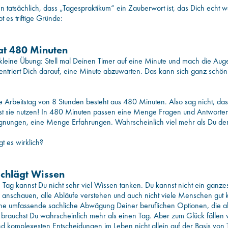
en tatsächlich, dass „Tagespraktikum“ ein Zauberwort ist, das Dich echt we
t es triftige Gründe:
hat 480 Minuten
 kleine Übung: Stell mal Deinen Timer auf eine Minute und mach die Auge
entriert Dich darauf, eine Minute abzuwarten. Das kann sich ganz schön
e Arbeitstag von 8 Stunden besteht aus 480 Minuten. Also sag nicht, d
nst sie nutzen! In 480 Minuten passen eine Menge Fragen und Antworten
ungen, eine Menge Erfahrungen. Wahrscheinlich viel mehr als Du den
t es wirklich?
schlägt Wissen
m Tag kannst Du nicht sehr viel Wissen tanken. Du kannst nicht ein ganze
anschauen, alle Abläufe verstehen und auch nicht viele Menschen gut
ine umfassende sachliche Abwägung Deiner beruflichen Optionen, die al
t brauchst Du wahrscheinlich mehr als einen Tag. Aber zum Glück fällen 
nd komplexesten Entscheidungen im Leben nicht allein auf der Basis von 