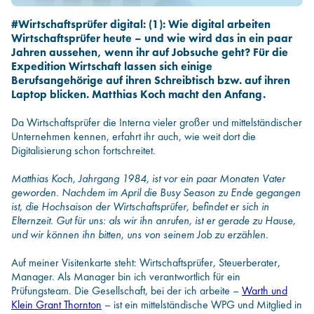
#Wirtschaftsprüfer digital: (1): Wie digital arbeiten
Infos für Hochschulen
Wirtschaftsprüfer heute – und wie wird das in ein paar
Jahren aussehen, wenn ihr auf Jobsuche geht? Für die
Expedition Wirtschaft lassen sich einige
Berufsangehörige auf ihren Schreibtisch bzw. auf ihren
Laptop blicken. Matthias Koch macht den Anfang.
Da Wirtschaftsprüfer die Interna vieler großer und mittelständischer
Unternehmen kennen, erfahrt ihr auch, wie weit dort die
Digitalisierung schon fortschreitet.
Matthias Koch, Jahrgang 1984, ist vor ein paar Monaten Vater
geworden. Nachdem im April die Busy Season zu Ende gegangen
ist, die Hochsaison der Wirtschaftsprüfer, befindet er sich in
Elternzeit. Gut für uns: als wir ihn anrufen, ist er gerade zu Hause,
und wir können ihn bitten, uns von seinem Job zu erzählen.
Auf meiner Visitenkarte steht: Wirtschaftsprüfer, Steuerberater,
Manager. Als Manager bin ich verantwortlich für ein
Prüfungsteam. Die Gesellschaft, bei der ich arbeite –
Warth und
Klein Grant Thornton
– ist ein mittelständische WPG und Mitglied in