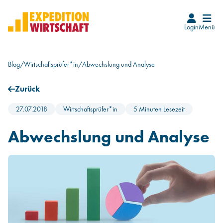
Login
Menü
Startseite
Blog
/
Wirtschaftsprüfer*in
/
Abwechslung und Analyse
Karrierefinder
Zurück
Events
27.07.2018
Wirtschaftsprüfer*in
5 Minuten Lesezeit
Blog
Abwechslung und Analyse
Beruf Wirtschaftsprüfer*in
Wie wird man WP
Infos für WP